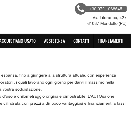
+39 0721 968645
Via Litoranea, 427
61037 Mondolfo (PU)
ACQUISTIAMO USATO
ASSISTENZA
CONTATTI
FINANZIAMENTI
ansa, fino a giungere alla struttura attuale, con esperienza
atori , i quali lavorano ogni giorno per darvi il massimo nella
la vostra soddisfazione.
ato d’uso e chilometraggio originale dimostrabile. L’AUTOsalone
de cilindrata con prezzi a dir poco vantaggiosi e finanziamenti a tassi