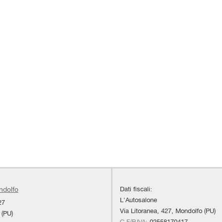
Dati fiscali:
ndolfo
L'Autosalone
27
Via Litoranea, 427, Mondolfo (PU)
 (PU)
C.F/P.IVA:
02558170417