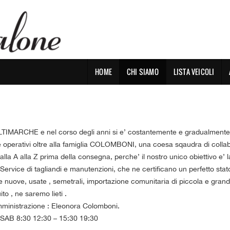
HOME
CHI SIAMO
LISTA VEICOLI
MARCHE e nel corso degli anni si e’ costantemente e gradualmente esp
 operativi oltre alla famiglia COLOMBONI, una coesa sqaudra di collabor
lla A alla Z prima della consegna, perche’ il nostro unico obiettivo e’ 
i Service di tagliandi e manutenzioni, che ne certificano un perfetto st
ture nuove, usate , semetrali, importazione comunitaria di piccola e gran
to , ne saremo lieti .
inistrazione : Eleonora Colomboni.
AB 8:30 12:30 – 15:30 19:30