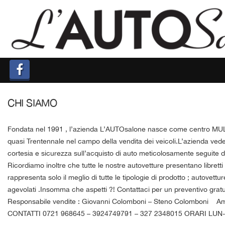
HOME
CHI SIAMO
LISTA VEICOLI
CHI SIAMO
ACQUISTIAMO USATO
Fondata nel 1991 , l’azienda L’AUTOsalone nasce come centro MULTI
ASSISTENZA
quasi Trentennale nel campo della vendita dei veicoli.L’azienda vede
cortesia e sicurezza sull’acquisto di auto meticolosamente seguite da
CONTATTI
Ricordiamo inoltre che tutte le nostre autovetture presentano librett
rappresenta solo il meglio di tutte le tipologie di prodotto ; autovet
agevolati .Insomma che aspetti ?! Contattaci per un preventivo gratui
FINANZIAMENTI
Responsabile vendite : Giovanni Colomboni – Steno Colomboni Amm
CONTATTI 0721 968645 – 3924749791 – 327 2348015 ORARI LUN-S