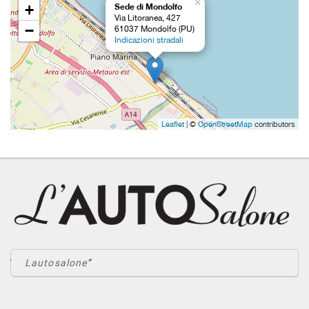
×
+
Sede di Mondolfo
Via Litoranea, 427
−
61037 Mondolfo (PU)
Indicazioni stradali
Leaflet
| ©
OpenStreetMap
contributors
Lautosalone