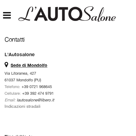
HOME
CHI SIAMO
Contatti
LISTA VEICOLI
L'Autosalone
ACQUISTIAMO USATO
Sede di Mondolfo
Via Litoranea, 427
ASSISTENZA
61037 Mondolfo (PU)
Telefono:
+39 0721 968645
Cellulare:
+39 392 474 9791
CONTATTI
Email:
lautosalone@libero.it
Indicazioni stradali
FINANZIAMENTI