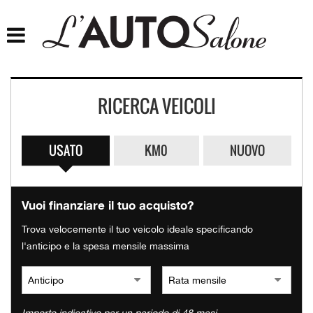
HOME
CHI SIAMO
RICERCA VEICOLI
LISTA VEICOLI
ACQUISTIAMO USATO
USATO
KM0
NUOVO
ASSISTENZA
Vuoi finanziare il tuo acquisto?
CONTATTI
Trova velocemente il tuo veicolo ideale specificando
l'anticipo e la spesa mensile massima
FINANZIAMENTI