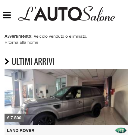
HOME
CHI SIAMO
Avvertimento:
Veicolo venduto o eliminato.
Ritorna alla home
LISTA VEICOLI
ULTIMI ARRIVI
ACQUISTIAMO USATO
ASSISTENZA
CONTATTI
FINANZIAMENTI
€ 7.500
€
LAND ROVER