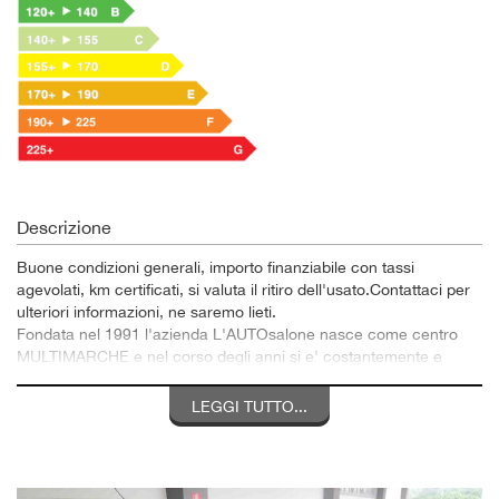
Descrizione
Buone condizioni generali, importo finanziabile con tassi
agevolati, km certificati, si valuta il ritiro dell'usato.Contattaci per
ulteriori informazioni, ne saremo lieti.
Fondata nel 1991 l'azienda L'AUTOsalone nasce come centro
MULTIMARCHE e nel corso degli anni si e' costantemente e
gradualmente espansa, fino a giungere alla struttura attuale, con
esperienza Trentennale nel settore AUTOMOTIVE.
LEGGI TUTTO...
CONTATTI 0721 968645 - 3924749791 - 327 2348015