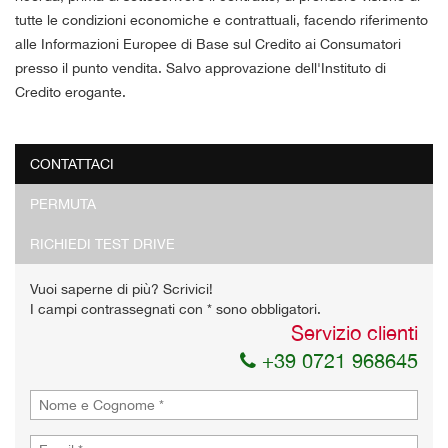
tutte le condizioni economiche e contrattuali, facendo riferimento
alle Informazioni Europee di Base sul Credito ai Consumatori
presso il punto vendita. Salvo approvazione dell'Instituto di
Credito erogante.
CONTATTACI
Ho letto e accetto
l'informativa privacy
*
PERMUTA
Acconsento al trattamento dei miei dati per finalità di
marketing
RICHIEDI TEST DRIVE
Invia la tua richiesta
Vuoi saperne di più? Scrivici!
I campi contrassegnati con * sono obbligatori.
Servizio clienti
+39 0721 968645