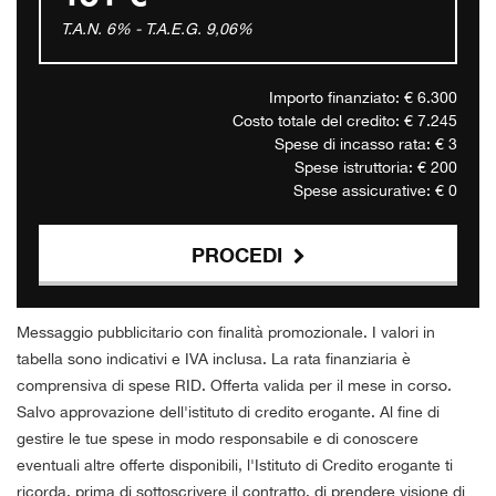
T.A.N. 6% - T.A.E.G.
9,06
%
Importo finanziato: €
6.300
Costo totale del credito: €
7.245
Spese di incasso rata: €
3
Spese istruttoria: €
200
Spese assicurative: €
0
PROCEDI
Contattaci
Messaggio pubblicitario con finalità promozionale. I valori in
tabella sono indicativi e IVA inclusa. La rata finanziaria è
comprensiva di spese RID. Offerta valida per il mese in corso.
Salvo approvazione dell'istituto di credito erogante. Al fine di
gestire le tue spese in modo responsabile e di conoscere
eventuali altre offerte disponibili, l'Istituto di Credito erogante ti
ricorda, prima di sottoscrivere il contratto, di prendere visione di