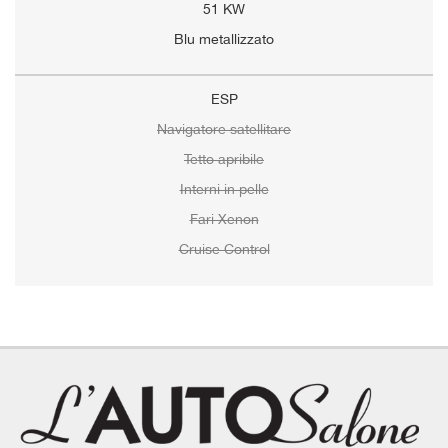
51 KW
Blu metallizzato
ESP
Navigatore satellitare
Tetto apribile
Interni in pelle
Fari Xenon
Cruise Control