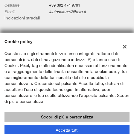
Cellulare:
+39 392 474 9791
Email:
lautosalone@libero.it
Indicazioni stradali
Dati fiscali:
Cookie policy
L'Autosalone
Via Litoranea, 427, Mondolfo (PU)
Questo sito e gli strumenti terzi in esso integrati trattano dati
C.F/P.IVA:
02558170417
personali (es. dati di navigazione o indirizzi IP) e fanno uso di
Registro delle imprese:
PU
Cookie, Pixel, Tag o altri identificatori necessari al funzionamento
e al raggiungimento delle finalità descritte nella cookie policy, tra
cui miglioramento della funzionalità del sito e pubblicità
personalizzata. Cliccando sul pulsante Accetta tutto, dichiari di
accettare l'uso di queste tecnologie. In alternativa, puoi
personalizzare le tue scelte utilizzando l'apposito pulsante. Scopri
di più e personalizza.
Scopri di più e personalizza
Copyright © 2026 GestionaleAuto.com S.r.l., Tutti i diritti riservati -
Leggi l'informativa sulla privacy
-
Cookie Policy
Sito creato da:
GestionaleAuto.com
Accetta tutti