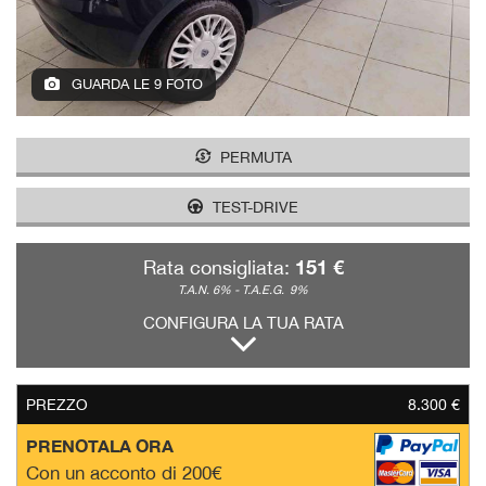
GUARDA LE 9 FOTO
PERMUTA
TEST-DRIVE
151 €
Rata consigliata:
T.A.N. 6% - T.A.E.G.
9%
CONFIGURA LA TUA RATA
PREZZO
8.300 €
PRENOTALA ORA
Con un acconto di 200€